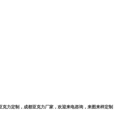
亚克力定制，成都亚克力厂家，欢迎来电咨询，来图来样定制