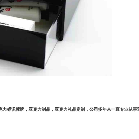
克力标识标牌，亚克力制品，亚克力礼品定制，公司多年来一直专业从事