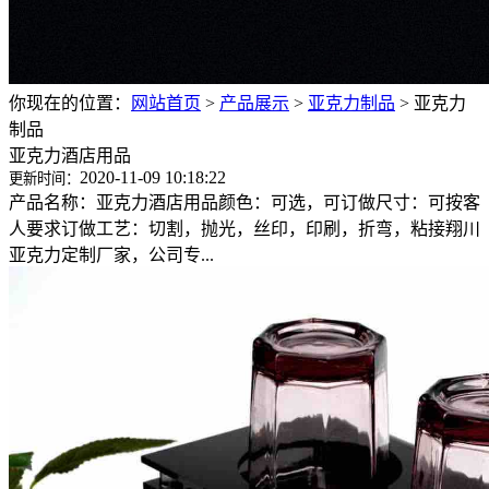
你现在的位置：
网站首页
>
产品展示
>
亚克力制品
>
亚克力
制品
亚克力酒店用品
2020-11-09 10:18:22
更新时间：
产品名称：亚克力酒店用品颜色：可选，可订做尺寸：可按客
人要求订做工艺：切割，抛光，丝印，印刷，折弯，粘接翔川
亚克力定制厂家，公司专...