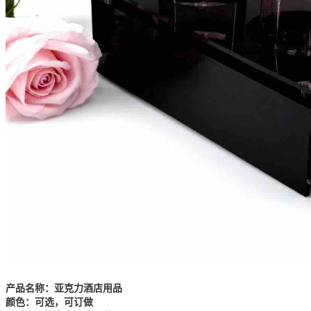
产品名称：
亚克力酒店用品
颜色：可选，可订做