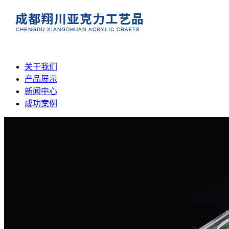
关于我们
产品展示
新闻中心
成功案例