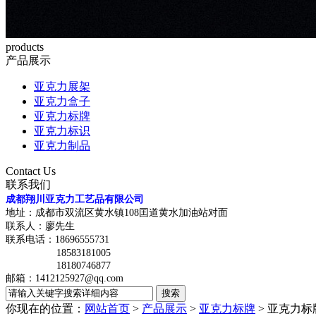
products
产品展示
亚克力展架
亚克力盒子
亚克力标牌
亚克力标识
亚克力制品
Contact Us
联系我们
成都翔川亚克力工艺品有限公司
地址：成都市双流区黄水镇108囯道黄水加油站对面
联系人：廖先生
联系电话：
18696555731
18583181005
18180746877
邮箱：1412125927@qq.com
你现在的位置：
网站首页
>
产品展示
>
亚克力标牌
>
亚克力标