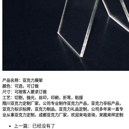
产品名称：
亚克力展架
颜色：可选，可订做
尺寸：可按客人要求订做
工艺：切割，抛光，丝印，印刷，折弯，粘接
翔川亚克力定制厂家，公司专业制作亚克力产品，亚克力非标产品，
亚克力标识标牌，亚克力制品，亚克力礼品定制，公司多年来一直专
业从事亚克力定制，成都亚克力厂家，欢迎来电咨询，来图来样定制
上一篇：已经没有了