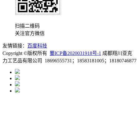
扫描二维码
关注官方微信
友情链接：
百度科技
Copyright ©版权所有
蜀ICP备2020031918号-1
成都翔川亚克
力工艺品有限公司 18696555731；18583181005；18180746877