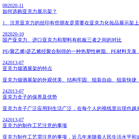
08
2020-11
如何选购亚克力展示架？
1、注意亚克力的丝印有些朋友是需要在亚克力化妆品展示架上
28
2020-10
国产亚克力、进口亚克力和塑料有机板三者之间的对比
PE(聚乙烯)是乙烯经聚合制得的一种热塑性树脂。PE材料无臭，无毒
24
2013-07
亚克力烟酒展架的特点
亚克力烟酒展架的外观优美、结构牢固、组装自由、组装快捷、运输
24
2013-07
亚克力盒子的保养及优势
亚克力盒子广泛应用到生活广泛，在每个人的视线里出现也越来
24
2013-07
亚克力的制作工艺注意的事项
亚克力制作工艺需注意的事项，近几年来随着人民生活水平和追