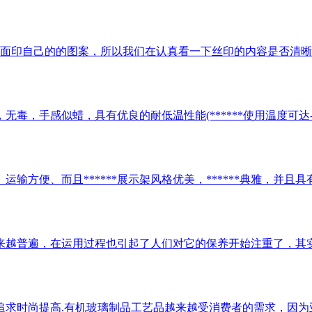
面印自己的的图案，所以我们在认真看一下丝印的内容是否清晰，
，手感似蜡，具有优良的耐低温性能(******使用温度可达-70～-
方便、而且******展示架风格优美，******典雅，并且具有
越普遍，在运用过程也引起了人们对它的保养开始注重了，其实亚
求时尚提高.有机玻璃制品工艺品越来越受消费者的需求，因为亚克