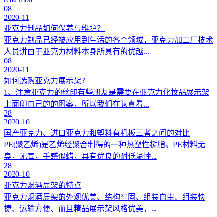
08
2020-11
亚克力制品如何保养与维护？
亚克力制品已经被应用到生活的各个领域，亚克力加工厂技术
人员讲由于亚克力材料本身所具有的优越...
08
2020-11
如何选购亚克力展示架？
1、注意亚克力的丝印有些朋友是需要在亚克力化妆品展示架
上面印自己的的图案，所以我们在认真看...
28
2020-10
国产亚克力、进口亚克力和塑料有机板三者之间的对比
PE(聚乙烯)是乙烯经聚合制得的一种热塑性树脂。PE材料无
臭，无毒，手感似蜡，具有优良的耐低温性...
28
2020-10
亚克力烟酒展架的特点
亚克力烟酒展架的外观优美、结构牢固、组装自由、组装快
捷、运输方便、而且精品展示架风格优美，...